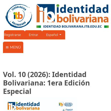
Cambiar el idioma. El idioma actual es:
Registrarse
Entrar
Español
MENÚ
Vol. 10 (2026): Identidad
Bolivariana: 1era Edición
Especial