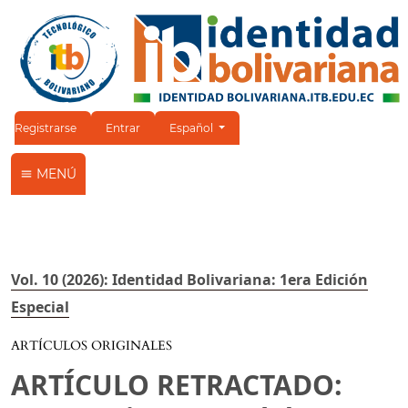
Cambiar el idioma. El idioma actual es:
Registrarse
Entrar
Español
MENÚ
Vol. 10 (2026): Identidad Bolivariana: 1era Edición
Especial
ARTÍCULOS ORIGINALES
ARTÍCULO RETRACTADO: