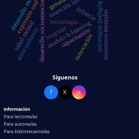
desarrollo motor
inserción laboral
estrategias pedagógicas
desarrollo socioemocional
expresión oral
infancia
trastornos mentales
tecnología
modelo b-learning
salud mental
lenguaje
autoconfianza
capacitación
innovación
Síguenos
f
X
⌾
Información
Para lectores/as
Para autores/as
Para bibliotecarios/as