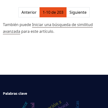
##issue.pagination##
Anterior
1-10 de 203
Siguiente
También puede
Iniciar una búsqueda de similitud
avanzada
para este artículo.
Palabras clave
generación z