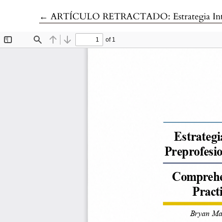
Volver a los detalles del artículo
←
ARTÍCULO RETRACTADO: Estrategia Integral de Capacitació