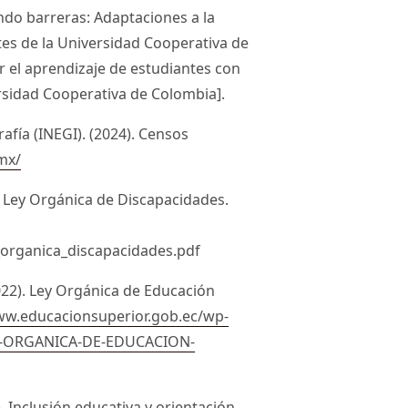
ndo barreras: Adaptaciones a la
s de la Universidad Cooperativa de
el aprendizaje de estudiantes con
ersidad Cooperativa de Colombia].
rafía (INEGI). (2024). Censos
mx/
. Ley Orgánica de Discapacidades.
organica_discapacidades.pdf
022). Ley Orgánica de Educación
ww.educacionsuperior.gob.ec/wp-
EY-ORGANICA-DE-EDUCACION-
9). Inclusión educativa y orientación