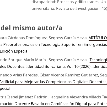
discapacidad: Procesos y dificultades. Un
universitaria. Revista de Investigación, 46
s del mismo autor/a
amara Cárdenas Domínguez, Segress García Hevia,
ARTÍCULO 
cas Preprofesionales en Tecnología Superior en Emergencia
 Edición Especial
ndo Enrique Marín Marín , Segress García Hevia ,
Tecnologí
tales Docentes
,
Identidad Bolivariana: Vol. 10 (2026): Identid
rnando Arias Paredes, César Vicente Ramírez Gutiérrez, Seg
Artificial para Mejorar las Competencias Digitales Docente
pecial
iz Isabel Jiménez Padrón , Jacqueline Alexandra Villacis Ta
ación Docente Basado en Gamificación Digital para Poten