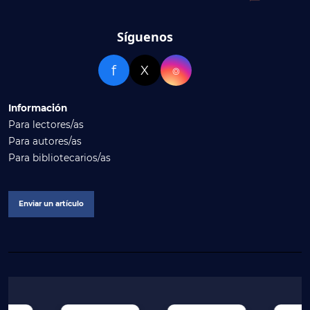
Síguenos
f
X
⌾
Información
Para lectores/as
Para autores/as
Para bibliotecarios/as
Enviar un artículo