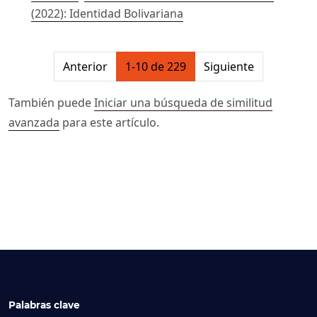
(2022): Identidad Bolivariana
##issue.pagination##
Anterior
1-10 de 229
Siguiente
También puede
Iniciar una búsqueda de similitud
avanzada
para este artículo.
Palabras clave