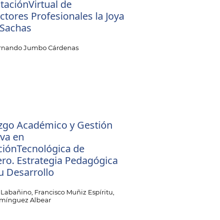
taciónVirtual de
tores Profesionales la Joya
 Sachas
ernando Jumbo Cárdenas
zgo Académico y Gestión
iva en
ciónTecnológica de
ro. Estrategia Pedagógica
u Desarrollo
 Labañino, Francisco Muñiz Espíritu,
mínguez Albear