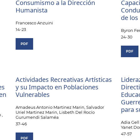
Consumismo a la Dirección
Capaci
Humanista
Conduc
de los
Francesco Anzuini
14-23
Byron F
24-30
PDF
PDF
Actividades Recreativas Artísticas
Lidera
es
y su Impacto en Poblaciones
Direct
 en
Vulnerables
Educa
Guerre
Amadeus Antonio Martinez Marin, Salvador
para s
Uriel Martinez Marin, Lisbeth Del Rocío
 ,
Gurumendi Salaméa
Adia Gell
37-46
Yanet Do
47-57
PDF