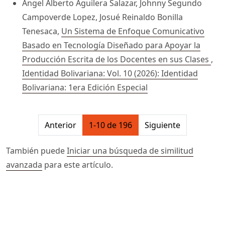
Angel Alberto Aguilera Salazar, Johnny Segundo
Campoverde Lopez, Josué Reinaldo Bonilla
Tenesaca,
Un Sistema de Enfoque Comunicativo
Basado en Tecnología Diseñado para Apoyar la
Producción Escrita de los Docentes en sus Clases
,
Identidad Bolivariana: Vol. 10 (2026): Identidad
Bolivariana: 1era Edición Especial
##issue.pagination##
Anterior
1-10 de 196
Siguiente
También puede
Iniciar una búsqueda de similitud
avanzada
para este artículo.