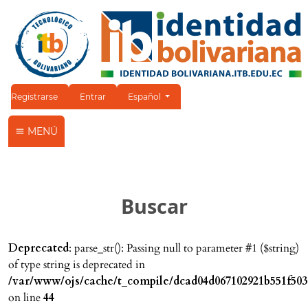
Cambiar el idioma. El idioma actual es:
Registrarse
Entrar
Español
MENÚ
Buscar
Deprecated
: parse_str(): Passing null to parameter #1 ($string)
of type string is deprecated in
/var/www/ojs/cache/t_compile/dcad04d067102921b551f503
on line
44