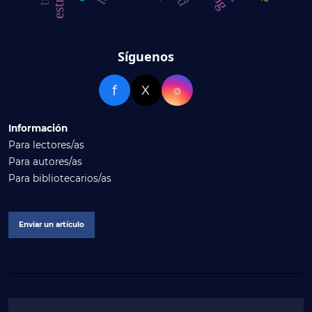
Síguenos
f
X
⌾
Información
Para lectores/as
Para autores/as
Para bibliotecarios/as
Enviar un artículo