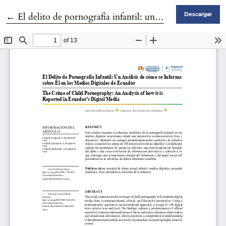
Volver a los detalles del artículo
←
El delito de pornografía infantil: un análisis de cómo se informa sobre él en los medios digitales de Ecuador
Descargar