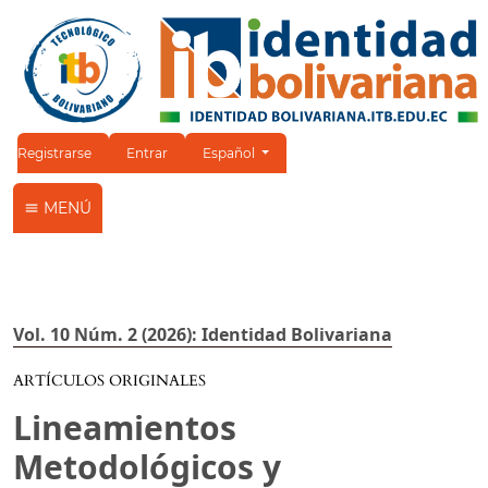
Cambiar el idioma. El idioma actual es:
Registrarse
Entrar
Español
MENÚ
Vol. 10 Núm. 2 (2026): Identidad Bolivariana
ARTÍCULOS ORIGINALES
Lineamientos
Metodológicos y