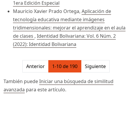
1era Edición Especial
Mauricio Xavier Prado Ortega,
Aplicación de
tecnología educativa mediante imágenes
tridimensionales: mejorar el aprendizaje en el aula
de clases
,
Identidad Bolivariana: Vol. 6 Núm. 2
(2022): Identidad Bolivariana
##issue.pagination##
Anterior
1-10 de 190
Siguiente
También puede
Iniciar una búsqueda de similitud
avanzada
para este artículo.