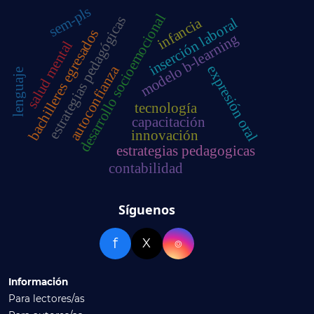
sem-pls
desarrollo socioemocional
estrategias pedagógicas
infancia
inserción laboral
bachilleres egresados
modelo b-learning
salud mental
autoconfianza
expresión oral
lenguaje
tecnología
capacitación
innovación
estrategias pedagogicas
contabilidad
Síguenos
f
X
⌾
Información
Para lectores/as