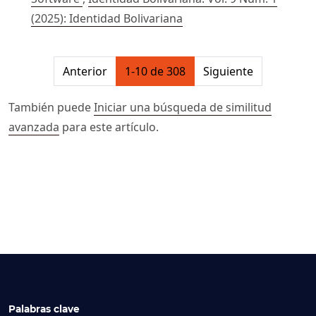
(2025): Identidad Bolivariana
##issue.pagination##
Anterior
1-10 de 308
Siguiente
También puede
Iniciar una búsqueda de similitud
avanzada
para este artículo.
Palabras clave