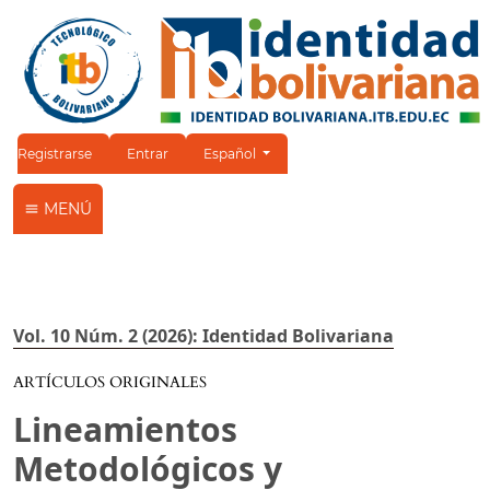
Cambiar el idioma. El idioma actual es:
Registrarse
Entrar
Español
MENÚ
Vol. 10 Núm. 2 (2026): Identidad Bolivariana
ARTÍCULOS ORIGINALES
Lineamientos
Metodológicos y