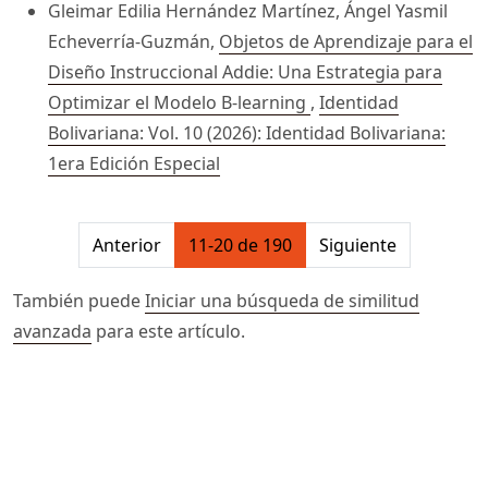
Gleimar Edilia Hernández Martínez, Ángel Yasmil
Echeverría-Guzmán,
Objetos de Aprendizaje para el
Diseño Instruccional Addie: Una Estrategia para
Optimizar el Modelo B-learning
,
Identidad
Bolivariana: Vol. 10 (2026): Identidad Bolivariana:
1era Edición Especial
##issue.pagination##
Anterior
11-20 de 190
Siguiente
También puede
Iniciar una búsqueda de similitud
avanzada
para este artículo.