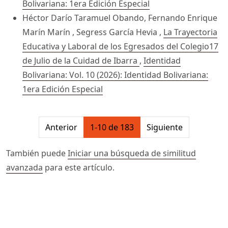
Bolivariana: 1era Edición Especial
Héctor Darío Taramuel Obando, Fernando Enrique
Marín Marín , Segress García Hevia ,
La Trayectoria
Educativa y Laboral de los Egresados del Colegio17
de Julio de la Cuidad de Ibarra
,
Identidad
Bolivariana: Vol. 10 (2026): Identidad Bolivariana:
1era Edición Especial
##issue.pagination##
Anterior
1-10 de 183
Siguiente
También puede
Iniciar una búsqueda de similitud
avanzada
para este artículo.