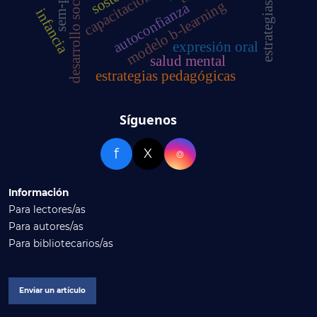
desarrollo socioemocional
sem-pls
capacitación
modelo b-learning
autoconfianza
infancia
expresión oral
salud mental
estrategias pedagógicas
Síguenos
f
X
⌾
Información
Para lectores/as
Para autores/as
Para bibliotecarios/as
Enviar un artículo