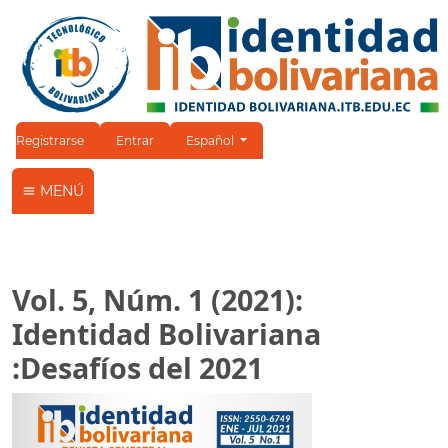
Cambiar el idioma. El idioma actual es:
Registrarse
Entrar
Español
MENÚ
Vol. 5, Núm. 1 (2021):
Identidad Bolivariana
:Desafíos del 2021