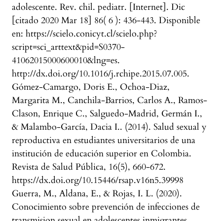
adolescente. Rev. chil. pediatr. [Internet]. Dic
[citado 2020 Mar 18] 86( 6 ): 436-443. Disponible
en: https://scielo.conicyt.cl/scielo.php?
script=sci_arttext&pid=S0370-
41062015000600010&lng=es.
http://dx.doi.org/10.1016/j.rchipe.2015.07.005.
Gómez-Camargo, Doris E., Ochoa-Diaz,
Margarita M., Canchila-Barrios, Carlos A., Ramos-
Clason, Enrique C., Salguedo-Madrid, Germán I.,
& Malambo-García, Dacia I.. (2014). Salud sexual y
reproductiva en estudiantes universitarios de una
institución de educación superior en Colombia.
Revista de Salud Pública, 16(5), 660-672.
https://dx.doi.org/10.15446/rsap.v16n5.39998
Guerra, M., Aldana, E., & Rojas, I. L. (2020).
Conocimiento sobre prevención de infecciones de
transmision sexual en adolescentes inmigrantes