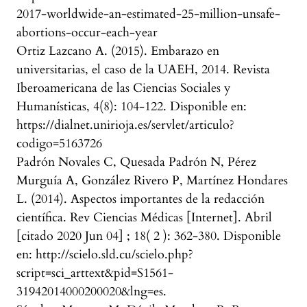
2017-worldwide-an-estimated-25-million-unsafe-
abortions-occur-each-year
Ortiz Lazcano A. (2015). Embarazo en
universitarias, el caso de la UAEH, 2014. Revista
Iberoamericana de las Ciencias Sociales y
Humanísticas, 4(8): 104-122. Disponible en:
https://dialnet.unirioja.es/servlet/articulo?
codigo=5163726
Padrón Novales C, Quesada Padrón N, Pérez
Murguía A, González Rivero P, Martínez Hondares
L. (2014). Aspectos importantes de la redacción
científica. Rev Ciencias Médicas [Internet]. Abril
[citado 2020 Jun 04] ; 18( 2 ): 362-380. Disponible
en: http://scielo.sld.cu/scielo.php?
script=sci_arttext&pid=S1561-
31942014000200020&lng=es.