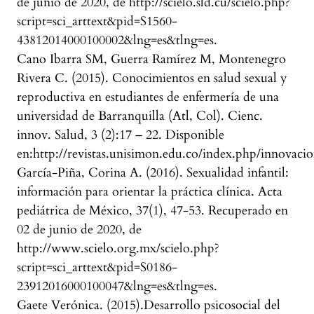
de junio de 2020, de http://scielo.sld.cu/scielo.php?
script=sci_arttext&pid=S1560-
43812014000100002&lng=es&tlng=es.
Cano Ibarra SM, Guerra Ramírez M, Montenegro
Rivera C. (2015). Conocimientos en salud sexual y
reproductiva en estudiantes de enfermería de una
universidad de Barranquilla (Atl, Col). Cienc.
innov. Salud, 3 (2):17 – 22. Disponible
en:http://revistas.unisimon.edu.co/index.php/innovaci
García-Piña, Corina A. (2016). Sexualidad infantil:
información para orientar la práctica clínica. Acta
pediátrica de México, 37(1), 47-53. Recuperado en
02 de junio de 2020, de
http://www.scielo.org.mx/scielo.php?
script=sci_arttext&pid=S0186-
23912016000100047&lng=es&tlng=es.
Gaete Verónica. (2015).Desarrollo psicosocial del