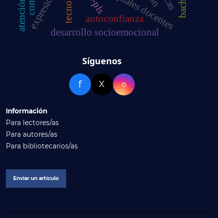
expresión oral
tecnología
autoconfianza
desarrollo socioemocional
Síguenos
f
X
⌾
Información
Para lectores/as
Para autores/as
Para bibliotecarios/as
Enviar un artículo