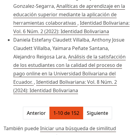
Gonzalez-Segarra,
Analíticas de aprendizaje en la
educación superior mediante la aplicación de
herramientas colaborativas
,
Identidad Bolivariana:
Vol. 6 Núm. 2 (2022): Identidad Bolivariana
Daniela Estefany Claudett Villalba, Anthony Josue
Claudett Villalba, Yaimara Peñate Santana,
Alejandro Reigosa Lara,
Análisis de la satisfacción
de los estudiantes con la calidad del proceso de
pago online en la Universidad Bolivariana del
Ecuador.
,
Identidad Bolivariana: Vol. 8 Núm. 2
(2024): Identidad Bolivariana
##issue.pagination##
Anterior
1-10 de 152
Siguiente
También puede
Iniciar una búsqueda de similitud