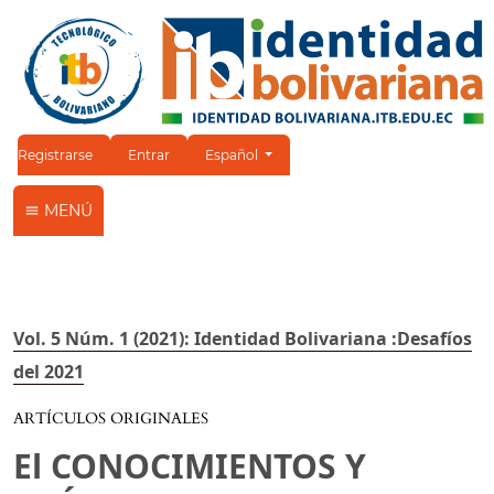
Cambiar el idioma. El idioma actual es:
Registrarse
Entrar
Español
MENÚ
Vol. 5 Núm. 1 (2021): Identidad Bolivariana :Desafíos
del 2021
ARTÍCULOS ORIGINALES
El CONOCIMIENTOS Y