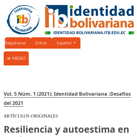
Cambiar el idioma. El idioma actual es:
Registrarse
Entrar
Español
MENÚ
Vol. 5 Núm. 1 (2021): Identidad Bolivariana :Desafíos
del 2021
ARTÍCULOS ORIGINALES
Resiliencia y autoestima en