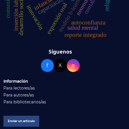
desarrollo socioemocional
contabilidad
inserción laboral
modelo b-learning
capacitación
infancia
expresión oral
innovación
autoconfianza
salud mental
reporte integrado
Síguenos
f
X
⌾
Información
Para lectores/as
Para autores/as
Para bibliotecarios/as
Enviar un artículo