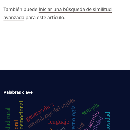
También puede
Iniciar una búsqueda de similitud
avanzada
para este artículo.
Palabras clave
aprendizaje del inglés
generación z
sem-pls
tecnología
comunidad rural
neurodesarrollo
religiosidad
lenguaje