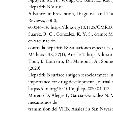
Nguyen, M. H., Wong, G., Gane, E., Kao, 
Hepatitis B Virus:
Advances in Prevention, Diagnosis, and Th
Reviews, 33(2),
e00046-19. https://doi.org/10.1128/CMR.0
Suaréz, R. C., González, K. Y. S., &amp; Ma
en vacunación
contra la hepatitis B: Situaciones especiale
Médicas UIS, 37(1), Article 1. https://doi
Tout, I., Loureiro, D., Mansouri, A., Soume
(2020).
Hepatitis B surface antigen seroclearance: 
importance for drug development. Journal 
https://doi.org/10.1016/j.jhep.2020.04.013
Moreno D, Alegre F, García-González N. V
mecanismos de
transmisión del VHB. Anales Sis San Navarr