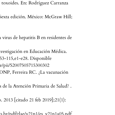
y toxoides. En: Rodríguez Carranza
xta edición. México: McGraw Hill;
irus de hepatitis B en residentes de
nvestigación en Educación Médica.
:53-115,e1-e28. Disponible
cle/pii/S2007505715300302
DNP, Ferreira RC. ¿La vacunación
es de la Atención Primaria de Salud? .
 2013 [citado 21 feb 2019];21(1):
lo.br/pdf/rlae/v21n1/es_v21n1a05.pdf