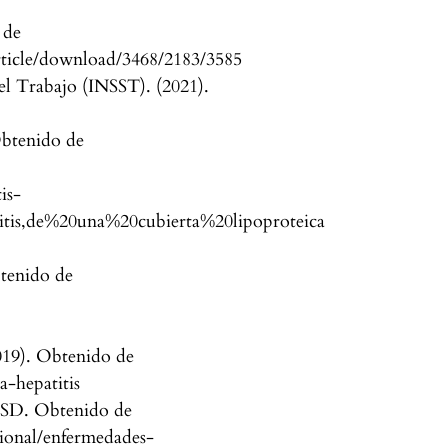
 de
/article/download/3468/2183/3585
el Trabajo (INSST). (2021).
Obtenido de
is-
tis,de%20una%20cubierta%20lipoproteica
btenido de
019). Obtenido de
a-hepatitis
MSD. Obtenido de
ional/enfermedades-