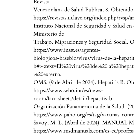
Revista
Venezonlana de Salud Publica, 8. Obtenido
https://revistas.uclave.org/index.php/rvsp
Instituto Nacional de Seguridad y Salud en 
Ministerio de
Trabajo, Migraciones y Seguridad Social. 
https://www.insst.es/agentes-
biologicos-basebio/virus/virus-de-la-hepatit
b#:~:text=El%20virus%20de%20la%20hepati
%20externa.
OMS. (9 de Abril de 2024). Hepatitis B. O
https://www.who.int/es/news-
room/fact-sheets/detail/hepatitis-b
Organización Panamericana de la Salud. (2
https://www.paho.org/es/tag/vacunas-contr
Savoy, M. L. (Abril de 2024). MANUAL 
https://www.msdmanuals.com/es-ec/profess