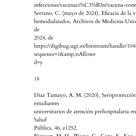
infecciosas/vacunaci%C3%B3n/vacuna-contr
Serrano, C. (mayo de 2024). Eficacia de la v
hemodializados. Archivos de Medicina Unive
de
2024, de
https://digibug.ugr.es/bitstream/handle/1
sequence=1&amp;isAllowe
d=y
18
Díaz Tamayo, A. M. (2020). Seroprotección 
estudiantes
universitarios de atención prehospitalaria 
Salud
Pública, 46, e1252.