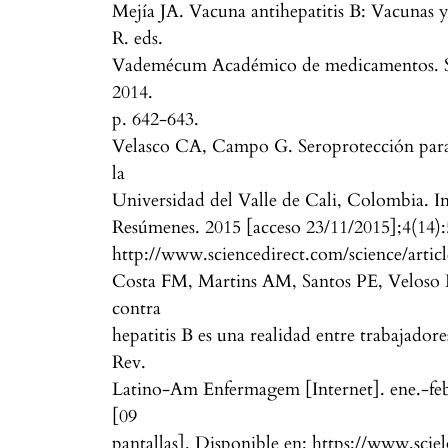
Mejía JA. Vacuna antihepatitis B: Vacunas 
R. eds.
Vademécum Académico de medicamentos. Se
2014.
p. 642-643.
Velasco CA, Campo G. Seroprotección para v
la
Universidad del Valle de Cali, Colombia. I
Resúmenes. 2015 [acceso 23/11/2015];4(14)
http://www.sciencedirect.com/science/arti
Costa FM, Martins AM, Santos PE, Veloso 
contra
hepatitis B es una realidad entre trabajador
Rev.
Latino-Am Enfermagem [Internet]. ene.-feb.
[09
pantallas]. Disponible en: https://www.scie