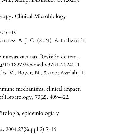
J.-H., &amp; Dusheiko, G. (2020).
erapy. Clinical Microbiology
0046-19
rtínez, A. J. C. (2024). Actualización
s y nuevas vacunas. Revisión de tema.
.org/10.18273/revmed.v37n1-2024011
lis, V., Boyer, N., &amp; Asselah, T.
Immune mechanisms, clinical impact,
of Hepatology, 73(2), 409-422.
irología, epidemiología y
a. 2004;27(Suppl 2):7-16.