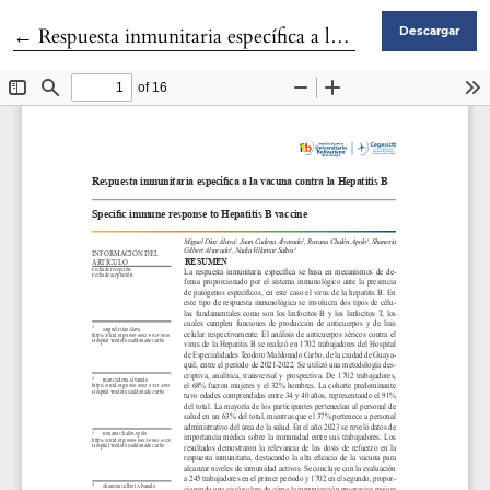
Volver a los detalles del artículo
←
Respuesta inmunitaria específica a la vacuna contra la Hepatitis B
Descargar