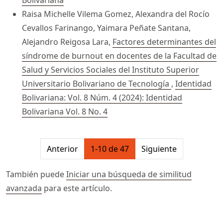
Bolivariana
Raisa Michelle Vilema Gomez, Alexandra del Rocío
Cevallos Farinango, Yaimara Peñate Santana,
Alejandro Reigosa Lara,
Factores determinantes del
síndrome de burnout en docentes de la Facultad de
Salud y Servicios Sociales del Instituto Superior
Universitario Bolivariano de Tecnología
,
Identidad
Bolivariana: Vol. 8 Núm. 4 (2024): Identidad
Bolivariana Vol. 8 No. 4
##issue.pagination##
Anterior
1-10 de 47
Siguiente
También puede
Iniciar una búsqueda de similitud
avanzada
para este artículo.