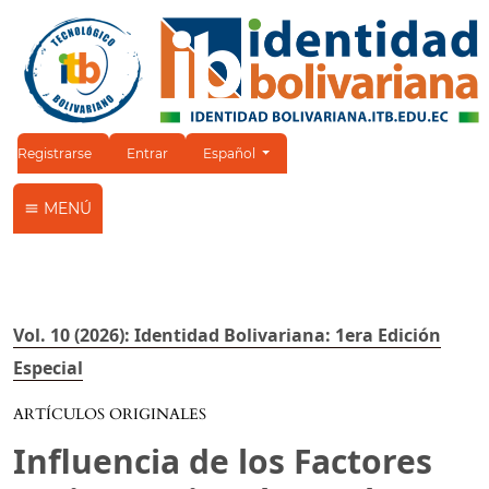
Cambiar el idioma. El idioma actual es:
Registrarse
Entrar
Español
MENÚ
Vol. 10 (2026): Identidad Bolivariana: 1era Edición
Especial
ARTÍCULOS ORIGINALES
Influencia de los Factores