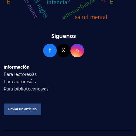
autoconfianza
infancia
salud mental
Síguenos
f
X
⌾
Información
Para lectores/as
Para autores/as
Para bibliotecarios/as
Enviar un artículo