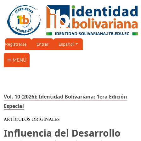
Cambiar el idioma. El idioma actual es:
Registrarse
Entrar
Español
MENÚ
Vol. 10 (2026): Identidad Bolivariana: 1era Edición
Especial
ARTÍCULOS ORIGINALES
Influencia del Desarrollo