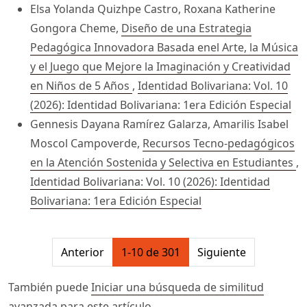
Elsa Yolanda Quizhpe Castro, Roxana Katherine
Gongora Cheme,
Diseño de una Estrategia
Pedagógica Innovadora Basada enel Arte, la Música
y el Juego que Mejore la Imaginación y Creatividad
en Niños de 5 Años
,
Identidad Bolivariana: Vol. 10
(2026): Identidad Bolivariana: 1era Edición Especial
Gennesis Dayana Ramírez Galarza, Amarilis Isabel
Moscol Campoverde,
Recursos Tecno-pedagógicos
en la Atención Sostenida y Selectiva en Estudiantes
,
Identidad Bolivariana: Vol. 10 (2026): Identidad
Bolivariana: 1era Edición Especial
##issue.pagination##
Anterior
1-10 de 301
Siguiente
También puede
Iniciar una búsqueda de similitud
avanzada
para este artículo.