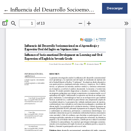
Volver a los detalles del artículo
←
Influencia del Desarrollo Socioemocional en el Aprendizaje y Expresión Oral del Inglés en Séptimos Años
Descargar