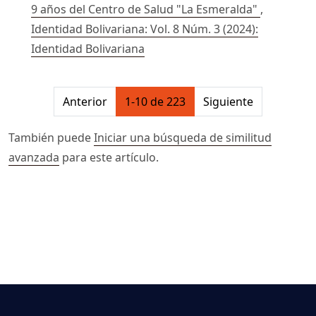
9 años del Centro de Salud "La Esmeralda"
,
Identidad Bolivariana: Vol. 8 Núm. 3 (2024):
Identidad Bolivariana
##issue.pagination##
Anterior
1-10 de 223
Siguiente
También puede
Iniciar una búsqueda de similitud
avanzada
para este artículo.