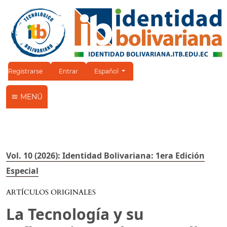
Cambiar el idioma. El idioma actual es:
Registrarse
Entrar
Español
MENÚ
Vol. 10 (2026): Identidad Bolivariana: 1era Edición
Especial
ARTÍCULOS ORIGINALES
La Tecnología y su