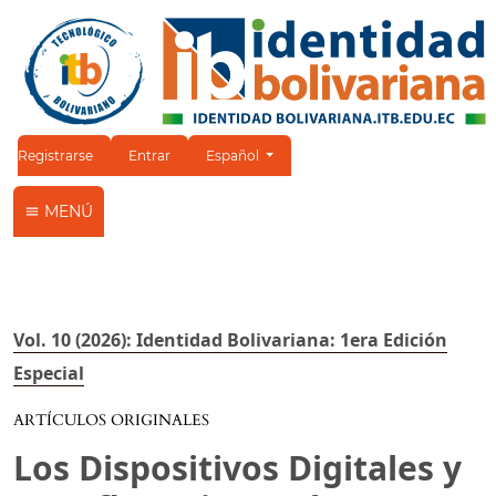
Cambiar el idioma. El idioma actual es:
Registrarse
Entrar
Español
MENÚ
Vol. 10 (2026): Identidad Bolivariana: 1era Edición
Especial
ARTÍCULOS ORIGINALES
Los Dispositivos Digitales y