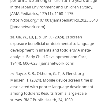
performance among children at 1–3 years of age
in the Japan Environment and Children’s Study.
JAMA Pediatrics, 177(11), 1168–1175.
https://doi.org/10.1001/jamapediatrics.2023.3643
[jamanetwork.com]
Xie, W., Lu, J., & Lin, X. (2024). Is screen
exposure beneficial or detrimental to language
development in infants and toddlers? A meta-
analysis. Early Child Development and Care,
194(4), 606–623. [jamanetwork.com]
Rayce, S. B., Okholm, G. T., & Flensborg-
Madsen, T. (2024). Mobile device screen time is
associated with poorer language development
among toddlers: Results from a large-scale
survey. BMC Public Health, 24, 1050.