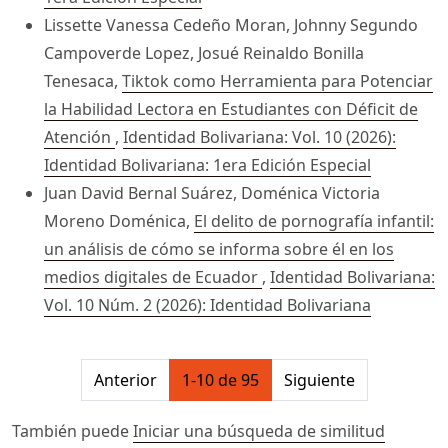
Lissette Vanessa Cedeño Moran, Johnny Segundo
Campoverde Lopez, Josué Reinaldo Bonilla
Tenesaca,
Tiktok como Herramienta para Potenciar
la Habilidad Lectora en Estudiantes con Déficit de
Atención
,
Identidad Bolivariana: Vol. 10 (2026):
Identidad Bolivariana: 1era Edición Especial
Juan David Bernal Suárez, Doménica Victoria
Moreno Doménica,
El delito de pornografía infantil:
un análisis de cómo se informa sobre él en los
medios digitales de Ecuador
,
Identidad Bolivariana:
Vol. 10 Núm. 2 (2026): Identidad Bolivariana
##issue.pagination##
Anterior
1-10 de 95
Siguiente
También puede
Iniciar una búsqueda de similitud