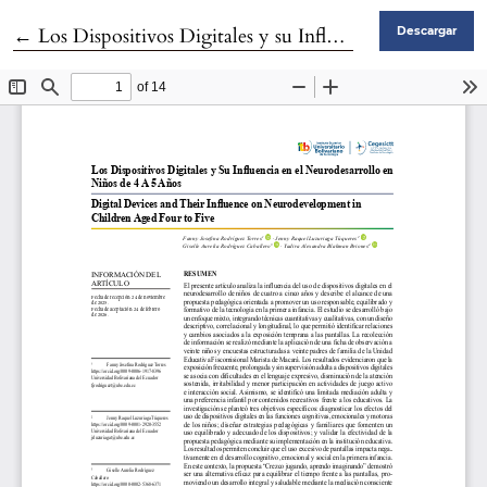
Volver a los detalles del artículo
←
Los Dispositivos Digitales y su Influencia en el Neurodesarrollo en Niños de 4 A 5 Años
Descargar