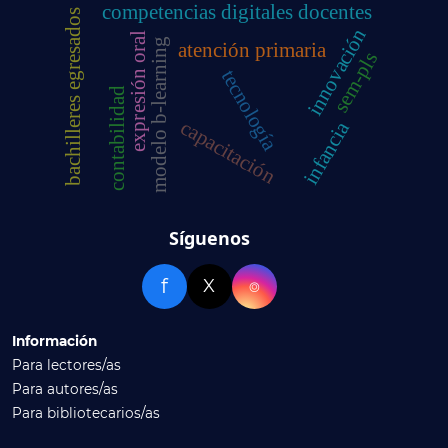
competencias digitales docentes
bachilleres egresados
innovación
expresión oral
modelo b-learning
atención primaria
sem-pls
tecnología
contabilidad
capacitación
infancia
Síguenos
f
X
⌾
Información
Para lectores/as
Para autores/as
Para bibliotecarios/as