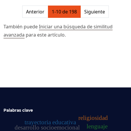
##issue.pagination##
Anterior
1-10 de 198
Siguiente
También puede
Iniciar una búsqueda de similitud
avanzada
para este artículo.
Palabras clave
religiosidad
trayectoria educativa
lenguaje
desarrollo socioemocional