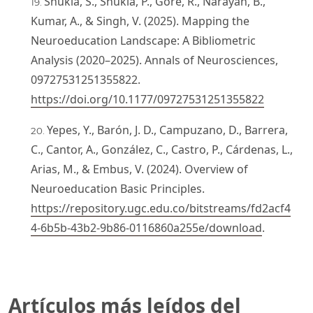
Shukla, S., Shukla, P., Gore, R., Narayan, B.,
Kumar, A., & Singh, V. (2025). Mapping the
Neuroeducation Landscape: A Bibliometric
Analysis (2020–2025). Annals of Neurosciences,
09727531251355822.
https://doi.org/10.1177/09727531251355822
Yepes, Y., Barón, J. D., Campuzano, D., Barrera,
C., Cantor, A., González, C., Castro, P., Cárdenas, L.,
Arias, M., & Embus, V. (2024). Overview of
Neuroeducation Basic Principles.
https://repository.ugc.edu.co/bitstreams/fd2acf4
4-6b5b-43b2-9b86-0116860a255e/download
.
Artículos más leídos del