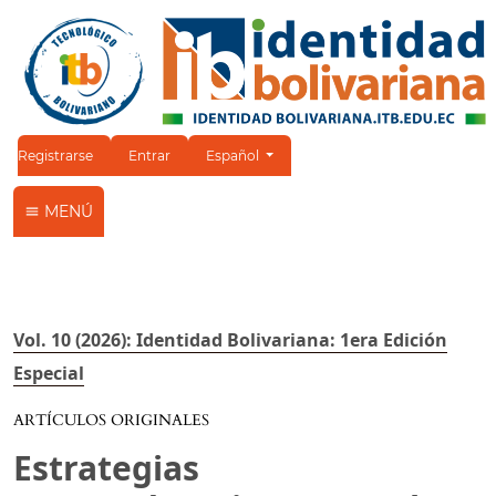
Cambiar el idioma. El idioma actual es:
Registrarse
Entrar
Español
MENÚ
Vol. 10 (2026): Identidad Bolivariana: 1era Edición
Especial
ARTÍCULOS ORIGINALES
Estrategias