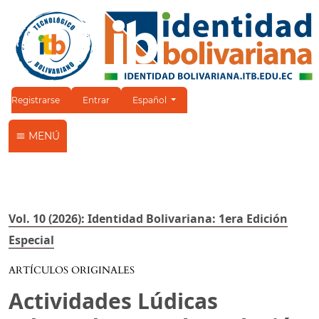
Cambiar el idioma. El idioma actual es:
Registrarse
Entrar
Español
MENÚ
Vol. 10 (2026): Identidad Bolivariana: 1era Edición
Especial
ARTÍCULOS ORIGINALES
Actividades Lúdicas