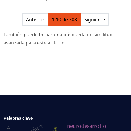
##issue.pagination##
Anterior
1-10 de 308
Siguiente
También puede
Iniciar una búsqueda de similitud
avanzada
para este artículo.
Palabras clave
neurodesarrollo