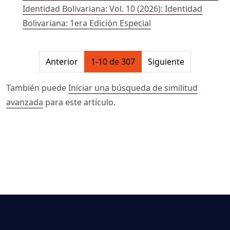
Identidad Bolivariana: Vol. 10 (2026): Identidad
Bolivariana: 1era Edición Especial
##issue.pagination##
Anterior
1-10 de 307
Siguiente
También puede
Iniciar una búsqueda de similitud
avanzada
para este artículo.