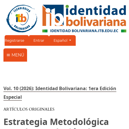
Cambiar el idioma. El idioma actual es:
Registrarse
Entrar
Español
MENÚ
Vol. 10 (2026): Identidad Bolivariana: 1era Edición
Especial
ARTÍCULOS ORIGINALES
Estrategia Metodológica