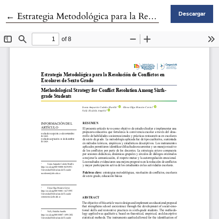
Volver a los detalles del artículo
←
Estrategia Metodológica para la Resolución de Conflictos en Escolares de Sexto Grado
Descargar