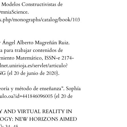
 Modelos Constructivistas de
OmniaScience.
x.php/monographs/catalog/book/103
 y Ángel Alberto Magreñán Ruiz.
 para trabajar contenidos de
amiento Matemático, ISSN-e 2174-
lnet.unirioja.es/servlet/articulo?
(el 20 de junio de 2020).
eoría y método de enseñanza”. Sophía
culo.oa?id=441846096005 (el 20 de
APHY AND VIRTUAL REALITY IN
OGY: NEW HORIZONS AIMED
 34–45.