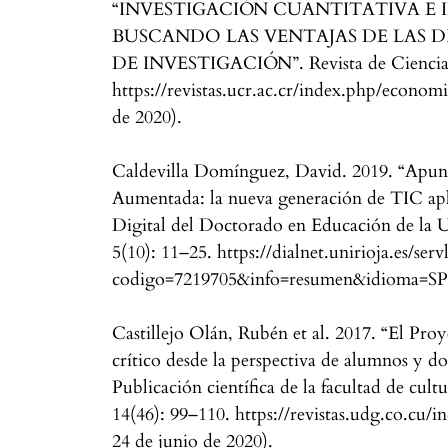
“INVESTIGACIÓN CUANTITATIVA E 
BUSCANDO LAS VENTAJAS DE LAS 
DE INVESTIGACIÓN”. Revista de Ciencias
https://revistas.ucr.ac.cr/index.php/economi
de 2020).
Caldevilla Domínguez, David. 2019. “Apunt
Aumentada: la nueva generación de TIC apli
Digital del Doctorado en Educación de la 
5(10): 11–25. https://dialnet.unirioja.es/serv
codigo=7219705&info=resumen&idioma=SPA 
Castillejo Olán, Rubén et al. 2017. “El Proy
crítico desde la perspectiva de alumnos y do
Publicación científica de la facultad de cul
14(46): 99–110. https://revistas.udg.co.cu/i
24 de junio de 2020).