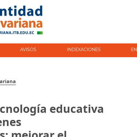
AVISOS
INDEXACIONES
EN
variana
ecnología educativa
enes
s: mejorar el