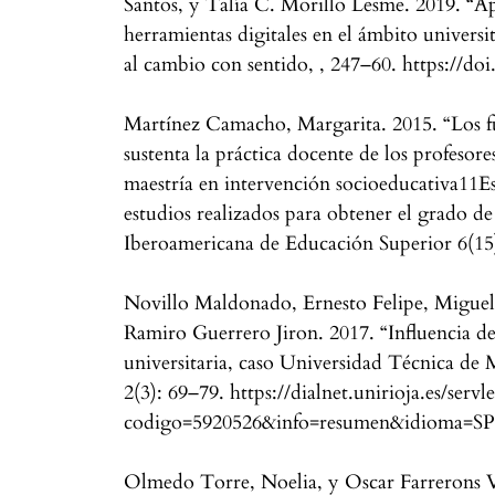
Santos, y Talía C. Morillo Lesme. 2019. “A
herramientas digitales en el ámbito univers
al cambio con sentido, , 247–60. https://do
Martínez Camacho, Margarita. 2015. “Los 
sustenta la práctica docente de los profesore
maestría en intervención socioeducativa11Es
estudios realizados para obtener el grado d
Iberoamericana de Educación Superior 6(15
Novillo Maldonado, Ernesto Felipe, Miguel
Ramiro Guerrero Jiron. 2017. “Influencia de
universitaria, caso Universidad Técnica d
2(3): 69–79. https://dialnet.unirioja.es/servle
codigo=5920526&info=resumen&idioma=SPA 
Olmedo Torre, Noelia, y Oscar Farrerons V