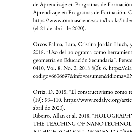
de Aprendizaje en Programas de Formación
Aprendizaje en Programas de Formación. 
https://www.omniascience.com/books/inde
(el 21 de abril de 2020).
Orcos Palma, Lara, Cristina Jordán Lluch,
2018. “Uso del holograma como herramienta
geometría en Educación Secundaria”. Pens
0410, Vol. 8, No. 2, 2018 8(2): 6. https://dia
codigo=6636697&info=resumen&idioma=ENG 
Ortiz, D. 2015. “El constructivismo como t
(19): 93–110. https://www.redalyc.org/arti
abril de 2020).
Ribeiro, Allan et al. 2018. “HOLOGR
THE TEACHING OF NANOTECHNOL
AT HIGH SCHOOL”. MOMENTO 0(56E):