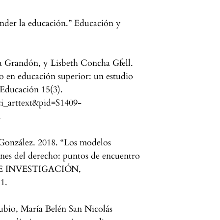
ender la educación.” Educación y
a Grandón, y Lisbeth Concha Gfell.
 en educación superior: un estudio
 Educación 15(3).
sci_arttext&pid=S1409-
.
González. 2018. “Los modelos
ones del derecho: puntos de encuentro
A DE INVESTIGACIÓN,
1.
ubio, María Belén San Nicolás