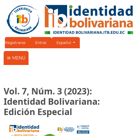
Cambiar el idioma. El idioma actual es:
Registrarse
Entrar
Español
MENÚ
Vol. 7, Núm. 3 (2023):
Identidad Bolivariana:
Edición Especial