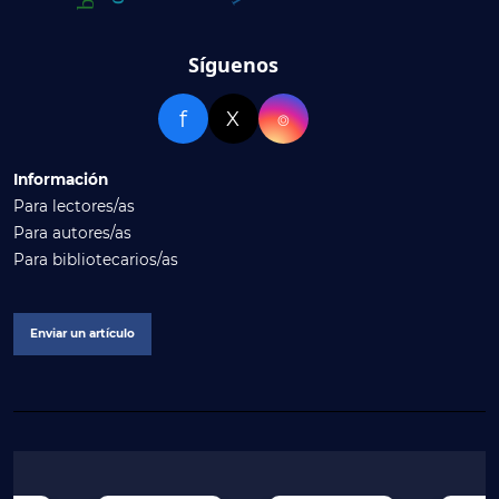
Síguenos
f
X
⌾
Información
Para lectores/as
Para autores/as
Para bibliotecarios/as
Enviar un artículo