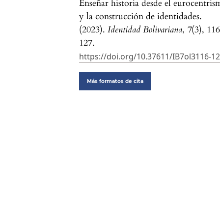
Enseñar historia desde el eurocentris
y la construcción de identidades.
(2023).
Identidad Bolivariana
,
7
(3), 11
127.
https://doi.org/10.37611/IB7ol3116-1
Más formatos de cita