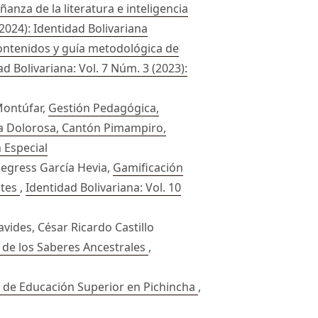
ñanza de la literatura e inteligencia
(2024): Identidad Bolivariana
ntenidos y guía metodológica de
ad Bolivariana: Vol. 7 Núm. 3 (2023):
Montúfar,
Gestión Pedagógica,
 la Dolorosa, Cantón Pimampiro,
n Especial
Segress García Hevia,
Gamificación
ntes
,
Identidad Bolivariana: Vol. 10
ides, César Ricardo Castillo
a de los Saberes Ancestrales
,
s de Educación Superior en Pichincha
,