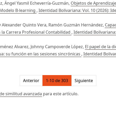
ez, Ángel Yasmil Echeverría-Guzmán,
Objetos de Aprendizaje
 Modelo B-learning
,
Identidad Bolivariana: Vol. 10 (2026): Id
nry Alexander Quinto Vera, Ramón Guzmán Hernández,
Capac
 la Carrera Profesional Contabilidad
,
Identidad Bolivariana:
 Jiménez Alvarez, Johnny Campoverde López,
El papel de la d
a: su función en las sesiones sincrónicas
,
Identidad Bolivar
on##
Anterior
1-10 de 303
Siguiente
de similitud avanzada
para este artículo.