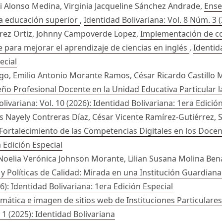
i Alonso Medina, Virginia Jacqueline Sánchez Andrade,
Ense
n la educación superior
,
Identidad Bolivariana: Vol. 8 Núm. 3 
rez Ortiz, Johnny Campoverde Lopez,
Implementación de co
 para mejorar el aprendizaje de ciencias en inglés
,
Identid
ecial
go, Emilio Antonio Morante Ramos, César Ricardo Castillo 
eño Profesional Docente en la Unidad Educativa Particular
livariana: Vol. 10 (2026): Identidad Bolivariana: 1era Edició
s Nayely Contreras Díaz, César Vicente Ramírez-Gutiérrez, 
Fortalecimiento de las Competencias Digitales en los Doce
a Edición Especial
oelia Verónica Johnson Morante, Lilian Susana Molina Benav
y Políticas de Calidad: Mirada en una Institución Guardian
6): Identidad Bolivariana: 1era Edición Especial
mática e imagen de sitios web de Instituciones Particulare
 1 (2025): Identidad Bolivariana