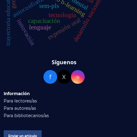
desarrollo socioemocional
modelo b-learning
trayectoria educativa
autoconfianza
sem-pls
tecnología
expresión oral
capacitación
innovación
lenguaje
Síguenos
f
X
⌾
Información
Para lectores/as
Para autores/as
Para bibliotecarios/as
Enviar un artículo