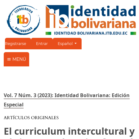
Cambiar el idioma. El idioma actual es:
Registrarse
Entrar
Español
MENÚ
Vol. 7 Núm. 3 (2023): Identidad Bolivariana: Edición
Especial
ARTÍCULOS ORIGINALES
El curriculum intercultural y