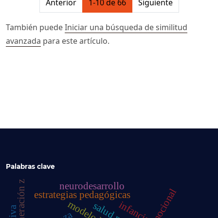
Anterior
1-10 de 66
Siguiente
También puede
Iniciar una búsqueda de similitud
avanzada
para este artículo.
Palabras clave
generación z
neurodesarrollo
estrategias pedagógicas
infancia
salud mental