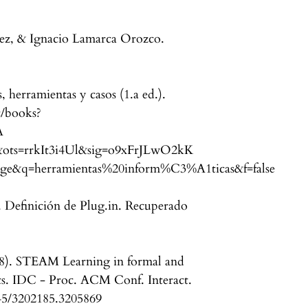
ez, & Ignacio Lamarca Orozco.
 herramientas y casos (1.a ed.).
c/books?
A
&ots=rrkIt3i4Ul&sig=o9xFrJLwO2kK
e&q=herramientas%20inform%C3%A1ticas&f=false
. Definición de Plug.in. Recuperado
18). STEAM Learning in formal and
cts. IDC - Proc. ACM Conf. Interact.
145/3202185.3205869