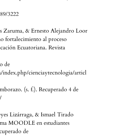
789/3222
cas Zaruma, & Ernesto Alejandro Loor
o fortalecimiento al proceso
ucación Ecuatoriana. Revista
do de
a/index.php/cienciaytecnologia/articl
imborazo. (s. f.). Recuperado 4 de
/
yes Lizárraga, & Ismael Tirado
aforma MOODLE en estudiantes
Recuperado de