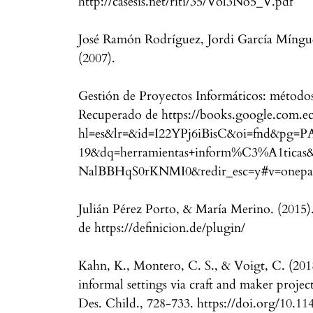
http://casesis.net/riti/35/Vol3No5_V.pdf
José Ramón Rodríguez, Jordi García Míngu
(2007).
Gestión de Proyectos Informáticos: métodos,
Recuperado de https://books.google.com.e
hl=es&lr=&id=I22YPj6iBisC&oi=fnd&pg=P
19&dq=herramientas+inform%C3%A1ticas
NalBBHqS0rKNMI0&redir_esc=y#v=onepag
Julián Pérez Porto, & María Merino. (2015)
de https://definicion.de/plugin/
Kahn, K., Montero, C. S., & Voigt, C. (20
informal settings via craft and maker proje
Des. Child., 728-733. https://doi.org/10.1