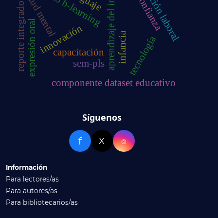
autoconfianza
inserción laboral
modelo b-learning
aprendizaje del inglés
salud mental
reporte integrado
expresión oral
innovación
infancia
tecnología
capacitación
sem-pls
componente dataset educativo
Síguenos
f
X
⌾
Información
Para lectores/as
Para autores/as
Para bibliotecarios/as