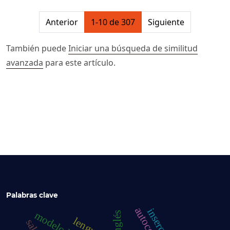
##issue.pagination##
Anterior
1-10 de 307
Siguiente
También puede
Iniciar una búsqueda de similitud
avanzada
para este artículo.
Palabras clave
lenguaje