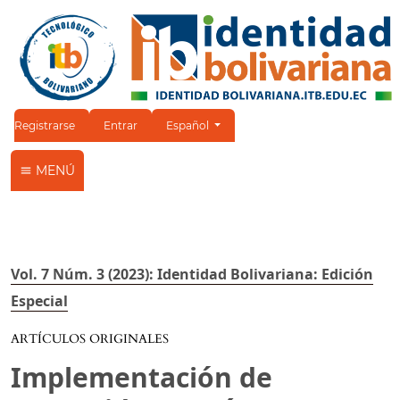
Cambiar el idioma. El idioma actual es:
Registrarse
Entrar
Español
MENÚ
Vol. 7 Núm. 3 (2023): Identidad Bolivariana: Edición
Especial
ARTÍCULOS ORIGINALES
Implementación de