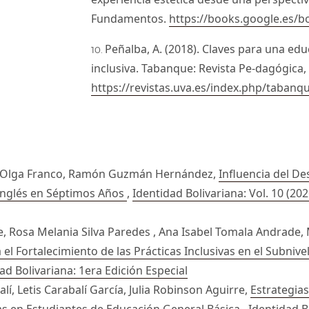
Fundamentos.
https://books.google.es/b
Peñalba, A. (2018). Claves para una ed
inclusiva. Tabanque: Revista Pe-dagógica, 
https://revistas.uva.es/index.php/tabanq
l, Olga Franco, Ramón Guzmán Hernández,
Influencia del De
 Inglés en Séptimos Años
,
Identidad Bolivariana: Vol. 10 (202
e, Rosa Melania Silva Paredes , Ana Isabel Tomala Andrade,
l Fortalecimiento de las Prácticas Inclusivas en el Subnivel
dad Bolivariana: 1era Edición Especial
í, Letis Carabalí García, Julia Robinson Aguirre,
Estrategia
as en Estudiantes de Educación General Básica
,
Identidad Bo