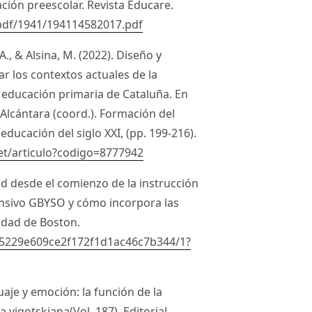
ación preescolar. Revista Educare.
/pdf/1941/194114582017.pdf
, & Alsina, M. (2022). Diseño y
r los contextos actuales de la
 educación primaria de Cataluña. En
. Alcántara (coord.). Formación del
ducación del siglo XXI, (pp. 199-216).
vlet/articulo?codigo=8777942
d desde el comienzo de la instrucción
ensivo GBYSO y cómo incorpora las
sidad de Boston.
f5229e609ce2f172f1d1ac46c7b344/1?
nguaje y emoción: la función de la
 vigotskiana(Vol. 187). Editorial