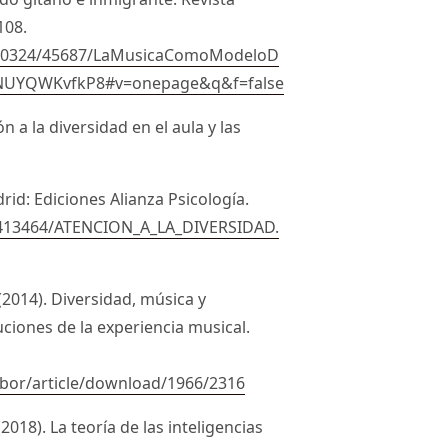
108.
e/10324/45687/LaMusicaComoModeloD
VNUYQWKvfkP8#v=onepage&q&f=false
ón a la diversidad en el aula y las
rid: Ediciones Alianza Psicología.
413464/ATENCION_A_LA_DIVERSIDAD.
 (2014). Diversidad, música y
ciones de la experiencia musical.
arbor/article/download/1966/2316
018). La teoría de las inteligencias