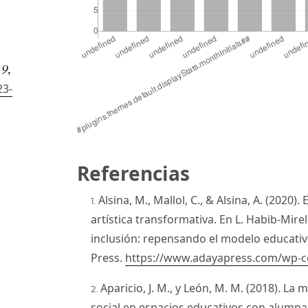
,
9
,
23-
Referencias
Alsina, M., Mallol, C., & Alsina, A. (2020)
artística transformativa. En L. Habib-Mirel
inclusión: repensando el modelo educativ
Press.
https://www.adayapress.com/wp-c
Aparicio, J. M., y León, M. M. (2018). L
social en espacios educativos con alumna