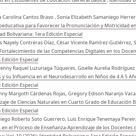
na Carolina Cantos Bravo , Sonia Elizabeth Samaniego Herrera
oeducativa para Favorecer la Pronunciación y Motricidad e
dad Bolivariana: 1era Edición Especial
s Nayely Contreras Díaz, César Vicente Ramírez-Gutiérrez, 
Fortalecimiento de las Competencias Digitales en los Doce
a Edición Especial
 Jenny Raquel Luzuriaga Túqueres, Giselle Aurelia Rodrígue
s y su Influencia en el Neurodesarrollo en Niños de 4 A 5 A
a Edición Especial
 Jenny Margoth Cárdenas Rojas, Gregory Edison Naranjo Vaca
izaje de Ciencias Naturales en Cuarto Grado de Educación 
a Edición Especial
iego Roberto Soto Guerrero, Luis Enrique Tenemaya Pereira,
s en el Proceso de Enseñanza-Aprendizaje de los Docentes d
a: Vol. 10 (2026): Identidad Bolivariana: 1era Edición Especi