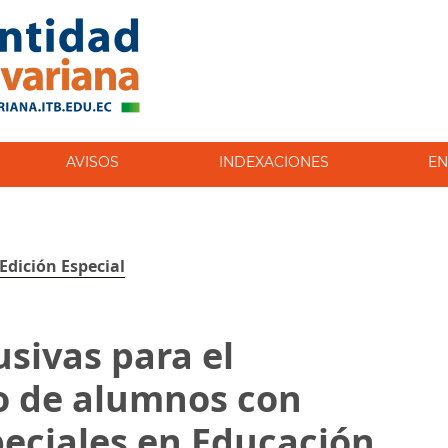
AVISOS
INDEXACIONES
EN
 Edición Especial
usivas para el
o de alumnos con
eciales en Educación