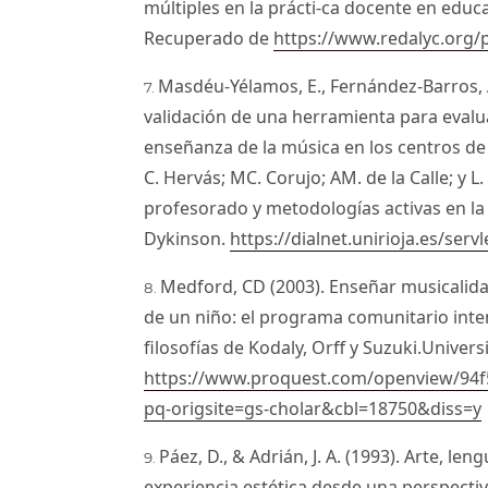
múltiples en la prácti-ca docente en educ
Recuperado de
https://www.redalyc.org
Masdéu-Yélamos, E., Fernández-Barros, A.
validación de una herramienta para evalua
enseñanza de la música en los centros de
C. Hervás; MC. Corujo; AM. de la Calle; y L
profesorado y metodologías activas en la e
Dykinson.
https://dialnet.unirioja.es/ser
Medford, CD (2003). Enseñar musicalida
de un niño: el programa comunitario int
filosofías de Kodaly, Orff y Suzuki.Univer
https://www.proquest.com/openview/94
pq-origsite=gs-cholar&cbl=18750&diss=y
Páez, D., & Adrián, J. A. (1993). Arte, le
experiencia estética desde una perspectiva