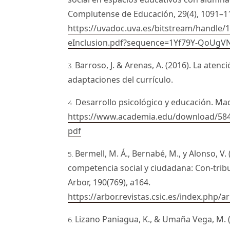
Complutense de Educación, 29(4), 1091–1
https://uvadoc.uva.es/bitstream/handl
eInclusion.pdf?sequence=1Yf79Y-QoUg
Barroso, J. & Arenas, A. (2016). La atenci
adaptaciones del currículo.
Desarrollo psicológico y educación. Mad
https://www.academia.edu/download/58
pdf
Bermell, M. Á., Bernabé, M., y Alonso, V.
competencia social y ciudadana: Con-tribu
Arbor, 190(769), a164.
https://arbor.revistas.csic.es/index.php/
Lizano Paniagua, K., & Umaña Vega, M. (2