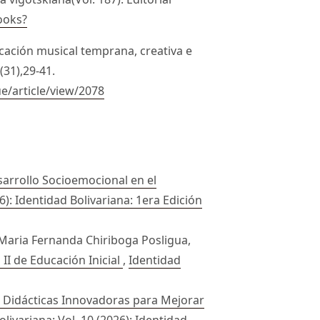
ooks?
ucación musical temprana, creativa e
(31),29-41.
ue/article/view/2078
sarrollo Socioemocional en el
6): Identidad Bolivariana: 1era Edición
 Maria Fernanda Chiriboga Posligua,
 II de Educación Inicial
,
Identidad
s Didácticas Innovadoras para Mejorar
livariana: Vol. 10 (2026): Identidad