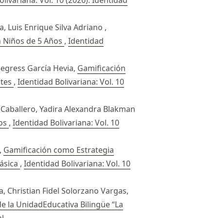
, Luis Enrique Silva Adriano ,
n Niños de 5 Años
,
Identidad
Segress García Hevia,
Gamificación
ntes
,
Identidad Bolivariana: Vol. 10
z Caballero, Yadira Alexandra Blakman
ños
,
Identidad Bolivariana: Vol. 10
,
Gamificación como Estrategia
Básica
,
Identidad Bolivariana: Vol. 10
 Christian Fidel Solorzano Vargas,
e la UnidadEducativa Bilingüe “La
al