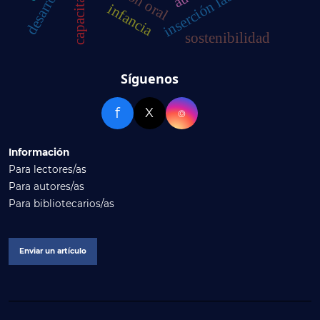
capacitación
inserción laboral
infancia
sostenibilidad
Síguenos
f
X
⌾
Información
Para lectores/as
Para autores/as
Para bibliotecarios/as
Enviar un artículo