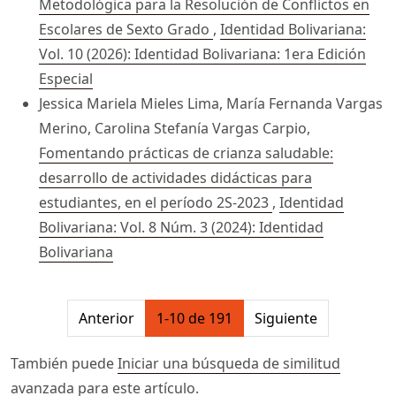
Metodológica para la Resolución de Conflictos en
Escolares de Sexto Grado
,
Identidad Bolivariana:
Vol. 10 (2026): Identidad Bolivariana: 1era Edición
Especial
Jessica Mariela Mieles Lima, María Fernanda Vargas
Merino, Carolina Stefanía Vargas Carpio,
Fomentando prácticas de crianza saludable:
desarrollo de actividades didácticas para
estudiantes, en el período 2S-2023
,
Identidad
Bolivariana: Vol. 8 Núm. 3 (2024): Identidad
Bolivariana
##issue.pagination##
Anterior
1-10 de 191
Siguiente
También puede
Iniciar una búsqueda de similitud
avanzada
para este artículo.