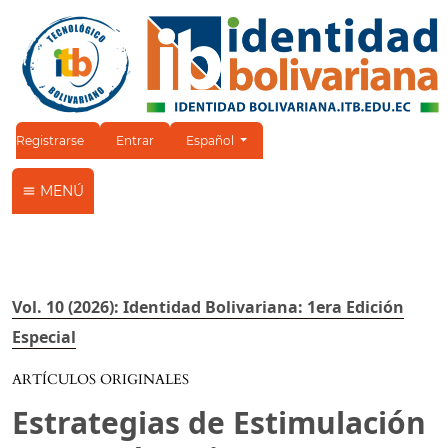
Cambiar el idioma. El idioma actual es:
Registrarse
Entrar
Español
MENÚ
Vol. 10 (2026): Identidad Bolivariana: 1era Edición
Especial
ARTÍCULOS ORIGINALES
Estrategias de Estimulación