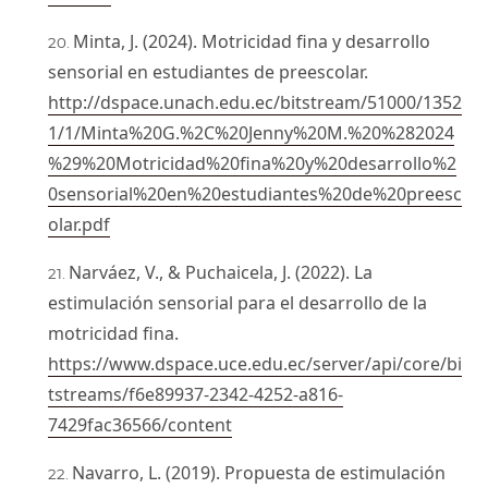
Minta, J. (2024). Motricidad fina y desarrollo
sensorial en estudiantes de preescolar.
http://dspace.unach.edu.ec/bitstream/51000/1352
1/1/Minta%20G.%2C%20Jenny%20M.%20%282024
%29%20Motricidad%20fina%20y%20desarrollo%2
0sensorial%20en%20estudiantes%20de%20preesc
olar.pdf
Narváez, V., & Puchaicela, J. (2022). La
estimulación sensorial para el desarrollo de la
motricidad fina.
https://www.dspace.uce.edu.ec/server/api/core/bi
tstreams/f6e89937-2342-4252-a816-
7429fac36566/content
Navarro, L. (2019). Propuesta de estimulación