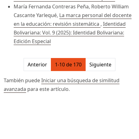
María Fernanda Contreras Peña, Roberto William
Cascante Yarlequé,
La marca personal del docente
en la educación: revisión sistemática
,
Identidad
Bolivariana: Vol. 9 (2025): Identidad Bolivariana:
Edición Especial
##issue.pagination##
Anterior
1-10 de 170
Siguiente
También puede
Iniciar una búsqueda de similitud
avanzada
para este artículo.