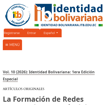
Cambiar el idioma. El idioma actual es:
Registrarse
Entrar
Español
MENÚ
Vol. 10 (2026): Identidad Bolivariana: 1era Edición
Especial
ARTÍCULOS ORIGINALES
La Formación de Redes