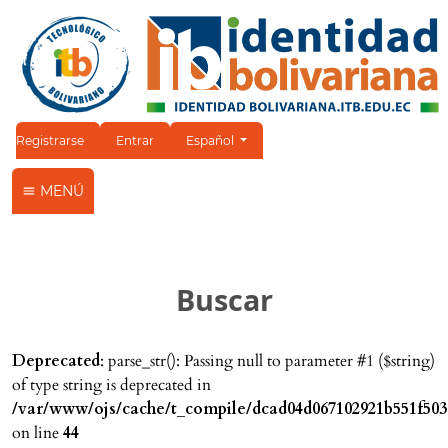
Cambiar el idioma. El idioma actual es:
Registrarse
Entrar
Español
MENÚ
Buscar
Deprecated
: parse_str(): Passing null to parameter #1 ($string)
of type string is deprecated in
/var/www/ojs/cache/t_compile/dcad04d067102921b551f503
on line
44