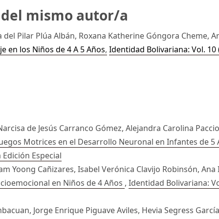
s del mismo autor/a
a del Pilar Plúa Albán, Roxana Katherine Góngora Cheme, A
je en los Niños de 4 A 5 Años
,
Identidad Bolivariana: Vol. 10
rcisa de Jesús Carranco Gómez, Alejandra Carolina Pacciot
Juegos Motrices en el Desarrollo Neuronal en Infantes de 5
a Edición Especial
iriam Yoong Cañizares, Isabel Verónica Clavijo Robinsón, An
 Socioemocional en Niños de 4 Años
,
Identidad Bolivariana: Vo
cuan, Jorge Enrique Piguave Aviles, Hevia Segress García 