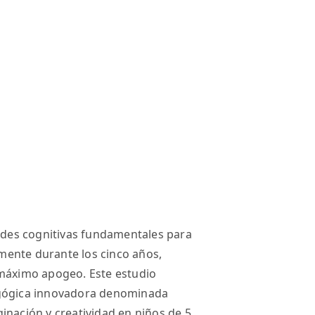
dades cognitivas fundamentales para
almente durante los cinco años,
 máximo apogeo. Este estudio
agógica innovadora denominada
inación y creatividad en niños de 5