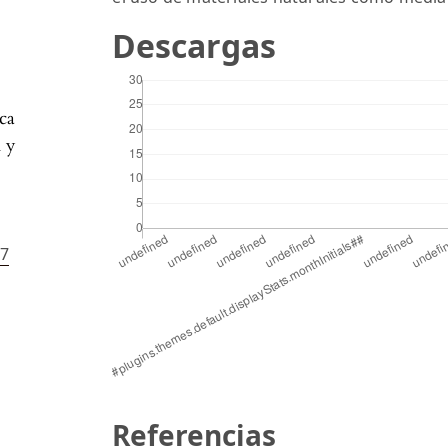
Descargas
ca
n y
27
Referencias