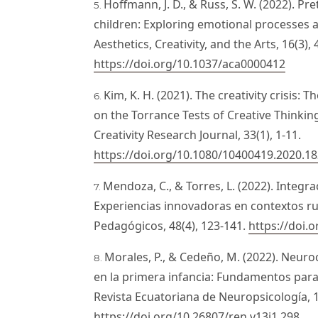
Hoffmann, J. D., & Russ, S. W. (2022). Pr
children: Exploring emotional processes 
Aesthetics, Creativity, and the Arts, 16(3),
https://doi.org/10.1037/aca0000412
Kim, K. H. (2021). The creativity crisis: 
on the Torrance Tests of Creative Thinkin
Creativity Research Journal, 33(1), 1-11.
https://doi.org/10.1080/10400419.2020.1
Mendoza, C., & Torres, L. (2022). Integra
Experiencias innovadoras en contextos ru
Pedagógicos, 48(4), 123-141.
https://doi
Morales, P., & Cedeño, M. (2022). Neuroc
en la primera infancia: Fundamentos para
Revista Ecuatoriana de Neuropsicología, 1
https://doi.org/10.26807/ren.v13i1.298