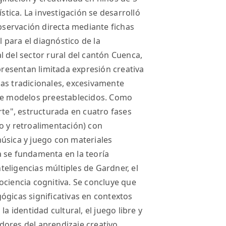
ística. La investigación se desarrolló
observación directa mediante fichas
para el diagnóstico de la
l del sector rural del cantón Cuenca,
 presentan limitada expresión creativa
as tradicionales, excesivamente
 de modelos preestablecidos. Como
rte", estructurada en cuatro fases
o y retroalimentación) con
úsica y juego con materiales
a se fundamenta en la teoría
nteligencias múltiples de Gardner, el
ociencia cognitiva. Se concluye que
ógicas significativas en contextos
a identidad cultural, el juego libre y
ores del aprendizaje creativo.