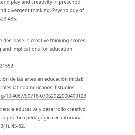
etend play and creativity in preschool
and divergent thinking. Psychology of
 423-435.
The decrease in creative thinking scores
g and implications for education.
821552
ción de las artes en educación inicial:
rales latinoamericanos. Estudios
.org/10.4067/S0718-07052022000400123
iencia educativa y desarrollo creativo
 la práctica pedagógica ecuatoriana.
3(1), 45-62.