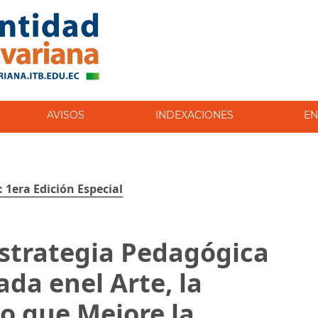
AVISOS
INDEXACIONES
EN
: 1era Edición Especial
strategia Pedagógica
da enel Arte, la
go que Mejore la