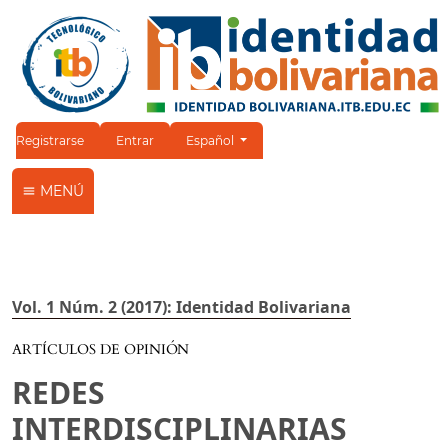
Cambiar el idioma. El idioma actual es:
Registrarse
Entrar
Español
MENÚ
Vol. 1 Núm. 2 (2017): Identidad Bolivariana
ARTÍCULOS DE OPINIÓN
REDES
INTERDISCIPLINARIAS