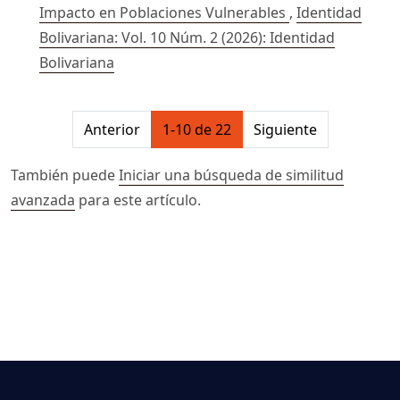
Impacto en Poblaciones Vulnerables
,
Identidad
Bolivariana: Vol. 10 Núm. 2 (2026): Identidad
Bolivariana
##issue.pagination##
Anterior
1-10 de 22
Siguiente
También puede
Iniciar una búsqueda de similitud
avanzada
para este artículo.