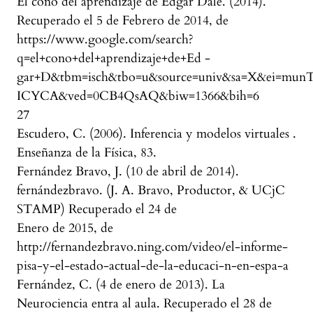
El cono del aprendizaje de Edgar Dale. (2014).
Recuperado el 5 de Febrero de 2014, de
https://www.google.com/search?
q=el+cono+del+aprendizaje+de+Ed -
gar+D&tbm=isch&tbo=u&source=univ&sa=X&ei=mun
ICYCA&ved=0CB4QsAQ&biw=1366&bih=6
27
Escudero, C. (2006). Inferencia y modelos virtuales .
Enseñanza de la Física, 83.
Fernández Bravo, J. (10 de abril de 2014).
fernándezbravo. (J. A. Bravo, Productor, & UCjC
STAMP) Recuperado el 24 de
Enero de 2015, de
http://fernandezbravo.ning.com/video/el-informe-
pisa-y-el-estado-actual-de-la-educaci-n-en-espa-a
Fernández, C. (4 de enero de 2013). La
Neurociencia entra al aula. Recuperado el 28 de