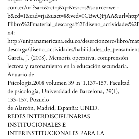
com.ec/url?sa=t&rct=j&q=&esrc=s&source=we -
b&cd=1&cad=rja&uact=8&ved=0CBwQFjAA&url=http%
Flibro%2Fmaterial_descarga%2Fdiseno_actividades%
n4:
http://unipanamericana.edu.co/desercioncero/libro/mat
descarga/diseno_actividades/habilidades_de_pensamien
García, J. (2008). Memoria operativa, comprensión
lectora y razonamiento en la educación secundaria.
Anuario de
Psicología,2008 volumen 39 ,n°1,137-157, Facultad
de psicología, Universidad de Barcelona, 39(1),
133-157. Pozuelo
de Alarcón, Madrid, Espanña: UNED.
REDES INTERDISCIPLINARIAS
INSTITUCIONALES E
INTERINSTITUCIONALES PARA LA