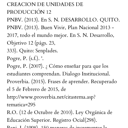
CREACION DE UNIDADES DE
PRODUCCIÓN 12
PNBV. (2013). En S. N. DESARROLLO. QUITO.
PNBV. (2013). Buen Vivir, Plan Nacional 2013 -
2017, todo el mundo mejor. En S. N. Desarrollo,
Objetivo 12 (págs. 23,
333). Quito: Senplades.
Pogre, P. (s.f.). '.
Pogre, P. (2007). ¿ Cómo enseñar para que los
estudiantes comprendan. Dialogo Institucional.
Proverbia. (2015). Frases de aprender. Recuperado
el 5 de Febrero de 2015, de
http://www.proverbia.net/citastema.asp?
tematica=295
R.O. (12 de Octubre de 2010). Ley Orgánica de
Educación Superior. Registro Ocial(298).
Rani, J. (1998). 150 maneras de incrementar la