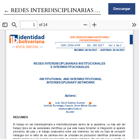
Volver a los detalles del artículo
←
REDES INTERDISCIPLINARIAS INSTITUCIONALES E INTERINSTITUCIONALES
Descargar