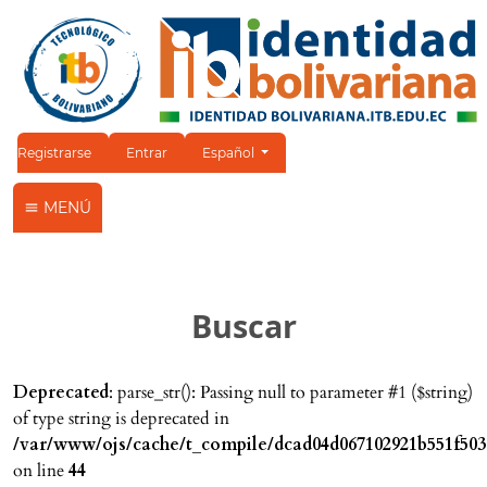
Cambiar el idioma. El idioma actual es:
Registrarse
Entrar
Español
MENÚ
Buscar
Deprecated
: parse_str(): Passing null to parameter #1 ($string)
of type string is deprecated in
/var/www/ojs/cache/t_compile/dcad04d067102921b551f503
on line
44