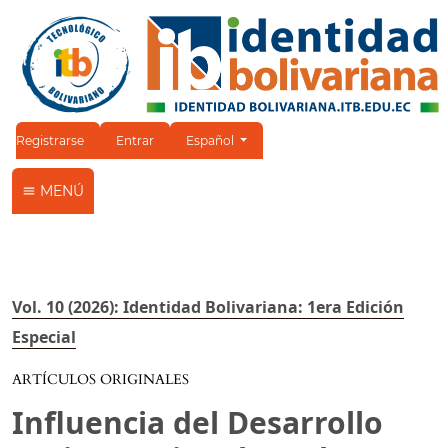
Cambiar el idioma. El idioma actual es:
Registrarse
Entrar
Español
MENÚ
Vol. 10 (2026): Identidad Bolivariana: 1era Edición
Especial
ARTÍCULOS ORIGINALES
Influencia del Desarrollo