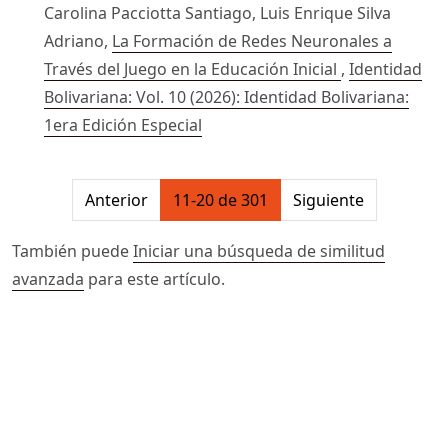
Carolina Pacciotta Santiago, Luis Enrique Silva
Adriano,
La Formación de Redes Neuronales a
Través del Juego en la Educación Inicial
,
Identidad
Bolivariana: Vol. 10 (2026): Identidad Bolivariana:
1era Edición Especial
##issue.pagination##
Anterior
11-20 de 301
Siguiente
También puede
Iniciar una búsqueda de similitud
avanzada
para este artículo.