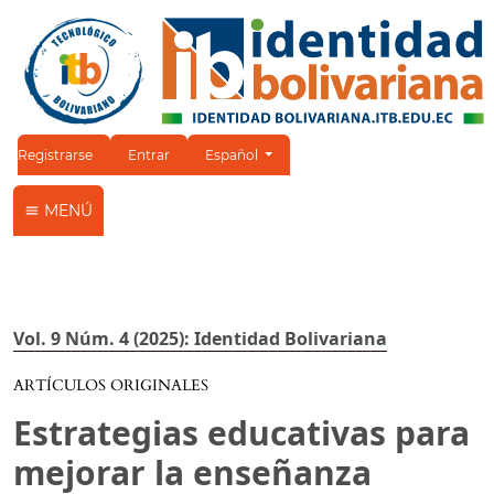
Cambiar el idioma. El idioma actual es:
Registrarse
Entrar
Español
MENÚ
Vol. 9 Núm. 4 (2025): Identidad Bolivariana
ARTÍCULOS ORIGINALES
Estrategias educativas para
mejorar la enseñanza