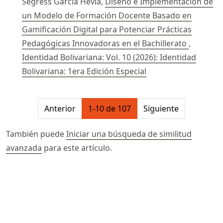
Segress García Hevia,
Diseño e Implementación de
un Modelo de Formación Docente Basado en
Gamificación Digital para Potenciar Prácticas
Pedagógicas Innovadoras en el Bachillerato
,
Identidad Bolivariana: Vol. 10 (2026): Identidad
Bolivariana: 1era Edición Especial
##issue.pagination##
Anterior
1-10 de 107
Siguiente
También puede
Iniciar una búsqueda de similitud
avanzada
para este artículo.