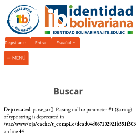
Cambiar el idioma. El idioma actual es:
Registrarse
Entrar
Español
MENÚ
Buscar
Deprecated
: parse_str(): Passing null to parameter #1 ($string)
of type string is deprecated in
/var/www/ojs/cache/t_compile/dcad04d067102921b551f503
on line
44