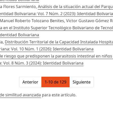
na Flores Sarmiento,
Análisis de la situación actual del Pa
entidad Bolivariana: Vol. 7 Núm. 2 (2023): Identidad Bolivari
 Manuel Roberto Tolozano Benites, Victor Gustavo Gómez 
ica en el Instituto Superior Tecnológico Bolivariano de Tec
 Identidad Bolivariana
ia,
Distribución Territorial de la Capacidad Instalada Hospit
riana: Vol. 10 Núm. 1 (2026): Identidad Bolivariana
e riesgo que predisponen la parasitosis intestinal en niños
: Vol. 8 Núm. 3 (2024): Identidad Bolivariana
on##
Anterior
1-10 de 129
Siguiente
de similitud avanzada
para este artículo.