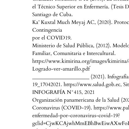
el Técnico Superior en Enfermería. (Tesis D
Santiago de Cuba.
Ka’ Kuxtal Much Meyaj AC, (2020). Protoc
Contingencia
por el COVID19.
Ministerio de Salud Pública, (2012). Modelo
Familiar, Comunitaria e Intercultural.
https://www.kimirina.org/images/kimirin
Logrado-ver-amarillo.pdf
______________________ (2021). Infograf
19_17042021. https://www.salud.gob.ec, 
INFOGRAFÍA N°415, 2021
Organización panamericana de la Salud (20
Coronavirus ‎‎(COVID-19)‎. https://www.pa
enfermedad-por-coronavirus-covid-19?
gclid=CjwKCAjwhMmEBhBwEiwAXwFo