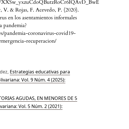
FXXSw_yxzuCdoQButzRoCr6IQAvD_BwE
, V. & Rojas, F. Acevedo, P. (2020).
us en los asentamientos informales
la pandemia?
s/es/pandemia-coronavirus-covid19-
-emergencia-recuperacion/
ndez,
Estrategias educativas para
livariana: Vol. 9 Núm. 4 (2025):
ATORIAS AGUDAS, EN MENORES DE 5
variana: Vol. 5 Núm. 2 (2021):