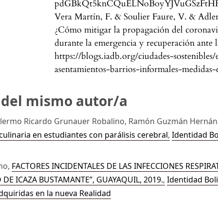
pdGBkQt5knCQuELNoBoyYJVuGSzFtH
Vera Martín, F. & Soulier Faure, V. & Adler
¿Cómo mitigar la propagación del coronavir
durante la emergencia y recuperación ante 
https://blogs.iadb.org/ciudades-sostenible
asentamientos-barrios-informales-medidas
s del mismo autor/a
illermo Ricardo Grunauer Robalino, Ramón Guzmán Herná
ulinaria en estudiantes con parálisis cerebral
,
Identidad Bo
no,
FACTORES INCIDENTALES DE LAS INFECCIONES RESPIR
O DE ICAZA BUSTAMANTE”, GUAYAQUIL, 2019.
,
Identidad Boli
adquiridas en la nueva Realidad