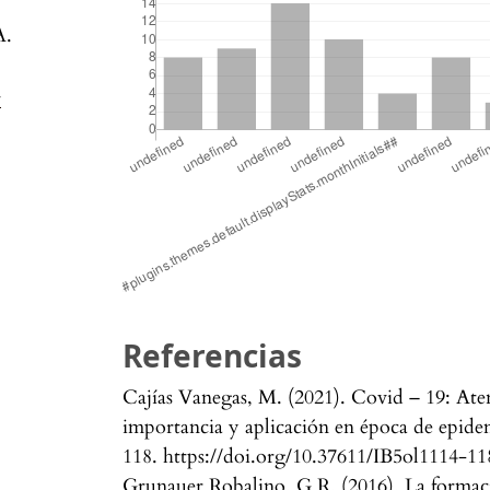
.
-
Referencias
Cajías Vanegas, M. (2021). Covid – 19: Ate
importancia y aplicación en época de epidem
118. https://doi.org/10.37611/IB5ol1114-11
Grunauer Robalino, G R. (2016). La formac