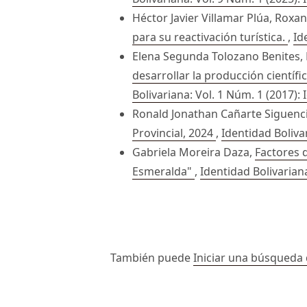
Héctor Javier Villamar Plúa, Roxa
para su reactivación turística.
,
Id
Elena Segunda Tolozano Benites,
desarrollar la producción científ
Bolivariana: Vol. 1 Núm. 1 (2017):
Ronald Jonathan Cañarte Siguenc
Provincial, 2024
,
Identidad Boliva
Gabriela Moreira Daza,
Factores d
Esmeralda"
,
Identidad Bolivariana
##issue.paginati
También puede
Iniciar una búsqueda 