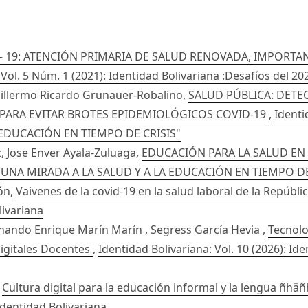
– 19: ATENCIÓN PRIMARIA DE SALUD RENOVADA, IMPORTAN
 Vol. 5 Núm. 1 (2021): Identidad Bolivariana :Desafíos del 20
uillermo Ricardo Grunauer-Robalino,
SALUD PÚBLICA: DET
 PARA EVITAR BROTES EPIDEMIOLÓGICOS COVID-19
,
Identi
 EDUCACIÓN EN TIEMPO DE CRISIS"
 Jose Enver Ayala-Zuluaga,
EDUCACIÓN PARA LA SALUD EN 
0): "UNA MIRADA A LA SALUD Y A LA EDUCACIÓN EN TIEMPO DE
ón,
Vaivenes de la covid-19 en la salud laboral de la Repúbl
livariana
nando Enrique Marín Marín , Segress García Hevia ,
Tecnolo
igitales Docentes
,
Identidad Bolivariana: Vol. 10 (2026): Id
,
Cultura digital para la educación informal y la lengua ñhä
 Identidad Bolivariana