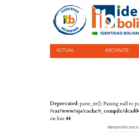
ACTUAL
ARCHIVOS
Deprecated
: parse_str(): Passing null to 
/var/www/ojs/cache/t_compile/dcad04
on line
44