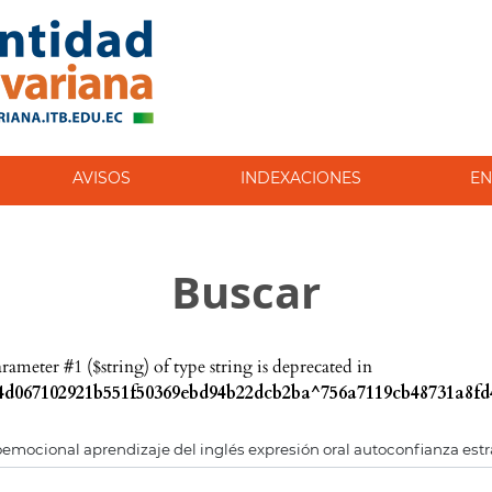
AVISOS
INDEXACIONES
EN
Buscar
parameter #1 ($string) of type string is deprecated in
d067102921b551f50369ebd94b22dcb2ba^756a7119cb48731a8fd4