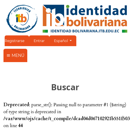
Cambiar el idioma. El idioma actual es:
Registrarse
Entrar
Español
MENÚ
Buscar
Deprecated
: parse_str(): Passing null to parameter #1 ($string)
of type string is deprecated in
/var/www/ojs/cache/t_compile/dcad04d067102921b551f503
on line
44